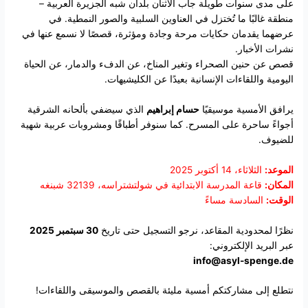
على مدى سنوات طويلة جاب الاثنان بلدان شبه الجزيرة العربية –
منطقة غالبًا ما تُختزل في العناوين السلبية والصور النمطية. في
عرضهما يقدمان حكايات مرحة وجادة ومؤثرة، قصصًا لا نسمع عنها في
نشرات الأخبار.
قصص عن حنين الصحراء وتغير المناخ، عن الدفء والدمار، عن الحياة
اليومية واللقاءات الإنسانية بعيدًا عن الكليشيهات.
يرافق الأمسية موسيقيًا
حسام إبراهيم
الذي سيضفي بألحانه الشرقية
أجواءً ساحرة على المسرح. كما سنوفر أطباقًا ومشروبات عربية شهية
للضيوف.
الموعد:
الثلاثاء، 14 أكتوبر 2025
المكان:
قاعة المدرسة الابتدائية في شولتشتراسه، 32139 شبنغه
الوقت:
السادسة مساءً
نظرًا لمحدودية المقاعد، نرجو التسجيل حتى تاريخ
30 سبتمبر 2025
عبر البريد الإلكتروني:
info@asyl-spenge.de
نتطلع إلى مشاركتكم أمسية مليئة بالقصص والموسيقى واللقاءات!