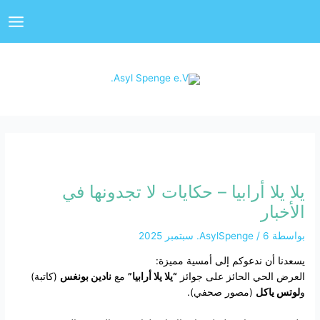
خطي
Main
لى
enu
لمحتوى
يلا يلا أرابيا – حكايات لا تجدونها في
الأخبار
بواسطة
6. سبتمبر 2025
/
AsylSpenge
يسعدنا أن ندعوكم إلى أمسية مميزة:
العرض الحي الحائز على جوائز
“يلا يلا أرابيا”
مع
نادين بونغس
(كاتبة)
و
لوتس ياكل
(مصور صحفي).