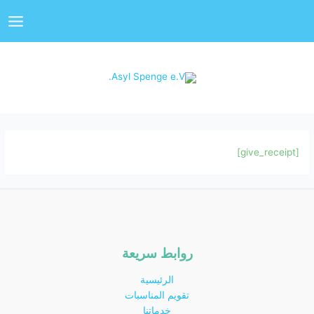
خطي
Main
لى
enu
لمحتوى
[give_receipt]
روابط سريعة
الرئيسية
تقويم المناسبات
خدماتنا