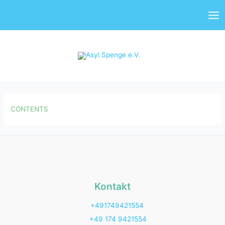
Zum
Mai
Inhalt
Me
springen
CONTENTS
Kontakt
+491749421554
+49 174 9421554