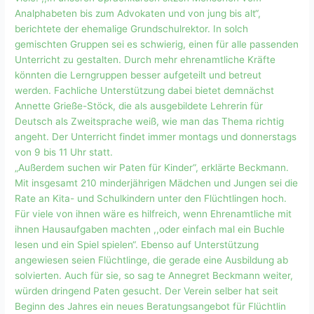
Analphabeten bis zum Advokaten und von jung bis alt“,
berichtete der ehemalige Grundschulrektor. In solch
gemischten Gruppen sei es schwierig, einen für alle passenden
Unterricht zu gestalten. Durch mehr ehrenamtliche Kräfte
könnten die Lerngruppen besser aufgeteilt und betreut
werden. Fachliche Unterstützung dabei bietet demnächst
Annette Grieße-Stöck, die als ausgebildete Lehrerin für
Deutsch als Zweitsprache weiß, wie man das Thema richtig
angeht. Der Unterricht findet immer montags und donnerstags
von 9 bis 11 Uhr statt.
„Außerdem suchen wir Paten für Kinder“, erklärte Beckmann.
Mit insgesamt 210 minderjährigen Mädchen und Jungen sei die
Rate an Kita- und Schulkindern unter den Flüchtlingen hoch.
Für viele von ihnen wäre es hilfreich, wenn Ehrenamtliche mit
ihnen Hausaufgaben machten ,,oder einfach mal ein Buchle
lesen und ein Spiel spielen“. Ebenso auf Unterstützung
angewiesen seien Flüchtlinge, die gerade eine Ausbildung ab
solvierten. Auch für sie, so sag te Annegret Beckmann weiter,
würden dringend Paten gesucht. Der Verein selber hat seit
Beginn des Jahres ein neues Beratungsangebot für Flüchtlin